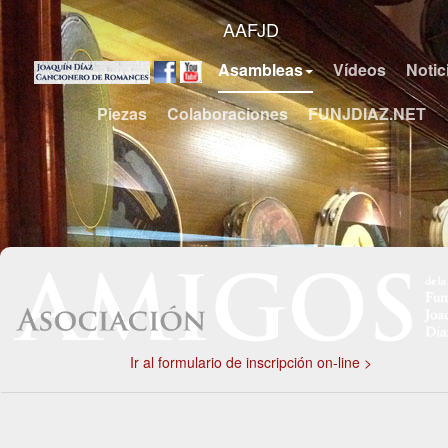
AAFJD
Asambleas
Vídeos
Notic
Piezas
Colaboraciones
FUNJDIAZ.NET
Ir al formulario de inscripción on-line >